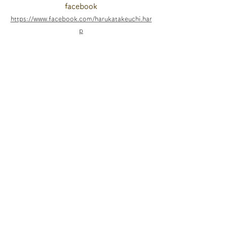
facebook
https://www.facebook.com/harukatakeuchi.har
p
お教室のTOPに戻る
おとつぶハープとは？
​モデル＆価格