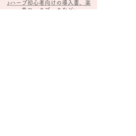
♪ハープ初心者向けの導入書、楽
典ワークブックなど♪
おとつぶ工房の​「ハープヒーリングガー
デン」の笹目麗奈さんが作成し販売され
ている、ハープの初心者向けの導入書や
ワークブックがございます♪
♪
♪詳しくはこちら
↓↓↓イベント情報↓↓↓