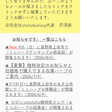
しておりませんので、万一このよう
なメールが届きましたらリンクをク
リックせずに破棄していただきます
ようお願いいたします。
合同会社ototubuharp
代表 芹澤朋
お知らせです♪ 一覧はこちら
★
New
9/6（日）に長野県上田市で
「ミニハープアンサンブル倶楽部」が
開催されます
♪
（2026/8/4）
【重要】価格改定のお知らせと
★
旧価格で購入できる在庫ハープの
ご案内
（2026/7/9）
★
7/19(日)に長野県上田市の丸子公民
館にて「ミニハープの体験会」が開催
されます♪
（2026/6/9）
★
5/31にcototoful静岡校さんで「お
とつぶハープの試奏会」が開催されま