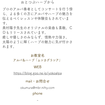
おとつぶハープから
プロのアルパ奏者としてコンサートを行う傍
ら、よる多くの方にアルパやハープの魅力を
伝えるべくレッスンや体験会もされていま
す。
奥村陽子先生のオリジナルの楽曲も素敵。Ｃ
Ｄもリリースされています。
癒しや優しさのみならず、​情熱や力強さ。
太陽のように輝くハープの魅力に気が付かさ
れます。
​お教室名
アルパ＆ハープ「ムシカグラシア」
WEB
https://blog.goo.ne.jp/yokoalpa
mail・お問合せ
okumura@mbr.nifty.com
phone
-