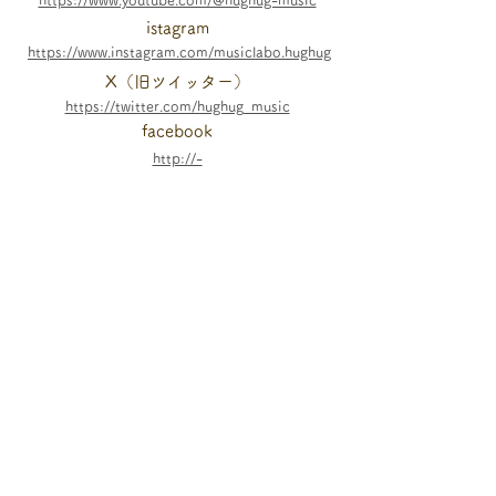
https://www.youtube.com/@hughug-music
istagram
https://www.instagram.com/musiclabo.hughug
X（旧ツイッター）
https://twitter.com/hughug_music
facebook
http://-
お教室のTOPに戻る