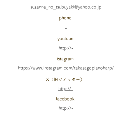
suzanna_no_tsubuyaki@yahoo.co.jp
phone
-
youtube
http://-
istagram
https://www.instagram.com/takasagopianoharp/
X（旧ツイッター）
http://-
facebook
http://-