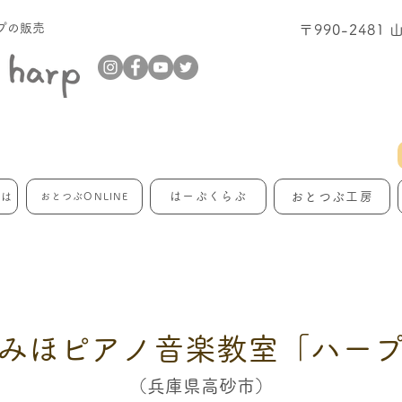
プの販売
〒990-248
はーぷくらぶ
おとつぶ工房
とは
おとつぶONLINE
みほピアノ音楽教室「ハー
（兵庫県高砂市）