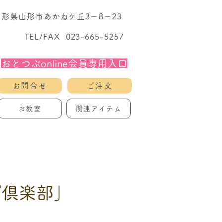
1 山形県山形市あかねケ丘3－8－23
TEL/FAX 023-665-5257
おとつぶonline会員専用入口
お問合せ
ご注文
お教室
関連アイテム
プ倶楽部」