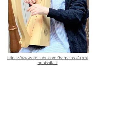
https://www.ototsubu.com/harpclass/07mi
honishitani
お教室紹介ページに、新たに「にした
にみほピアノ音楽教室「ハープ倶楽
部」（兵庫県高砂市）」さんが加わり
ました♪
TOPIX一覧