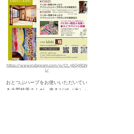
https://www.instagram.com/p/Ct_56G5RGN
l/
おとつぶハープをお使いいただいてい
る大鷲枝里さんが、来る7/26（水）～
8/2（水）の8日間、京都市の「京町家
hibiki」にてアート作品の展示やアイリ
ッシュハープの体験などのイベントを
開催されます！おとつぶハープの体験
もできますので、ぜひご参加ください♪