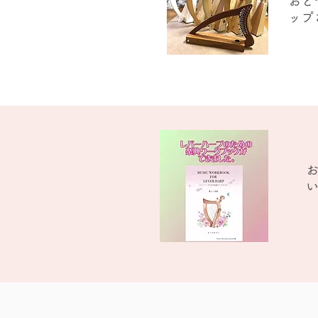
おと
ップ