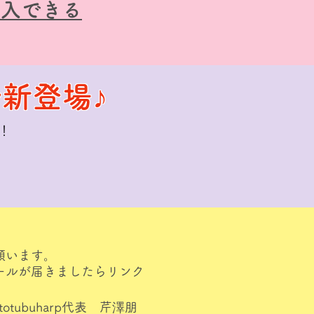
購入できる
新登場♪
！
願います。
ールが届きましたらリンク
tubuharp
代表 芹澤朋