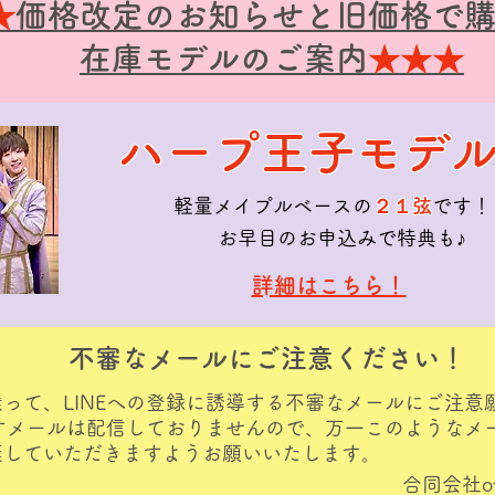
★
価格改定のお知らせと旧価格で
在庫モデルのご案内
★★★
ハープ王子モデル
​軽量メイプルベースの
２１弦
です！
お早目のお申込みで特典も♪
​詳細はこちら！
不審なメールにご注意ください！
って、LINEへの登録に誘導する不審なメールにご注意
促すメールは配信しておりませんので、万一このようなメ
棄していただきますようお願いいたします。
合同会社oto