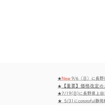
★
New
9/6（日）に長
【重要】価格改定の
★
★
7/19(日)に長野県
★
5/31にcototo